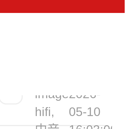
SPL | ima
测Perform
声后级功放
image
2026-
hifi,
05-10