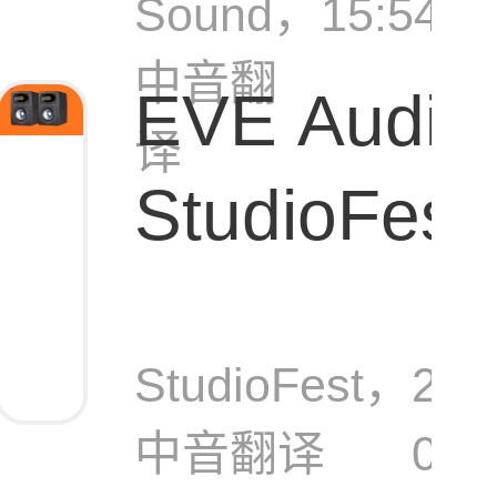
Sound，
15:54:0
中音翻
EVE Audio 
译
StudioFe
27监听音
StudioFest，
202
中音翻译
04-