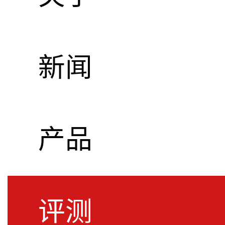
新闻
SPL | ima
产品
测Perform
评测