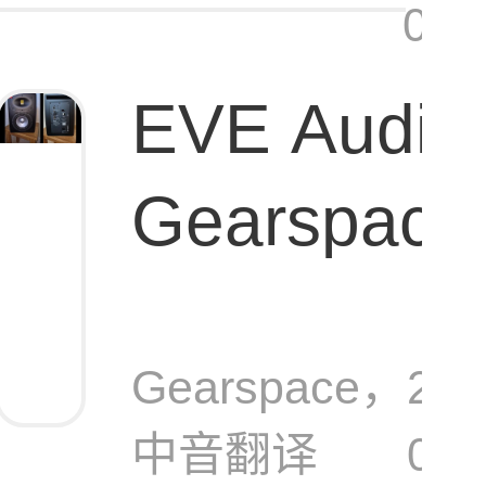
02:
EVE Audio 
Gearspa
27监听音
Gearspace，
202
中音翻译
04-