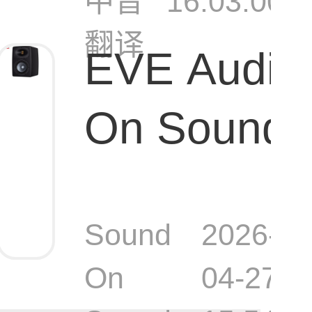
中音
16:03:00
翻译
EVE Audio 
On Soun
EXO 27
Sound
2026-
On
04-27