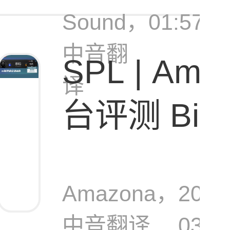
Sound，
01:57:0
中音翻
SPL | Am
译
台评测 BiG [
架式立体声
Amazona，
2026
中音翻译
03-0