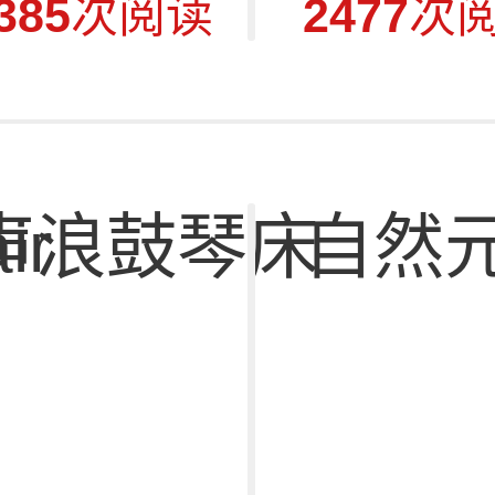
385
次阅读
2477
次
ir
声浪鼓琴床
自然