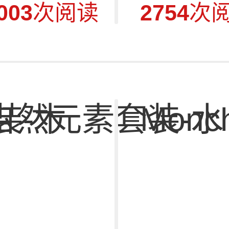
003
次阅读
2754
次
装-木
自然元素套装-水
Monch