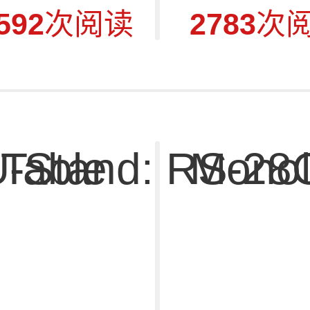
592
次阅读
2783
次
Table
U-Stand: RS-2
Monol