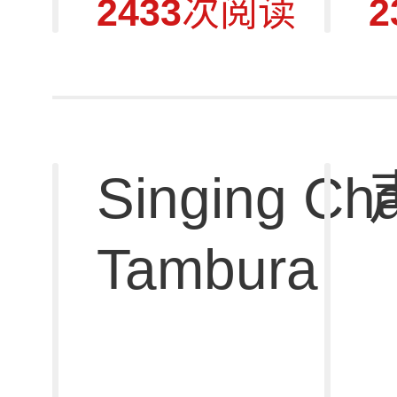
2433
次阅读
2
Singing Cha
Tambura