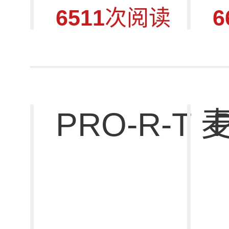
6511
次阅读
6
PRO-R-T