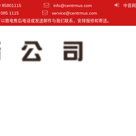
0 85801115
info@centrmus.com
中音网
 085 1115
service@centrmus.com
可以致电售后电话或发送邮件与我们联系，安排报修和寄送。
分类