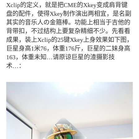
Xclip的定义，就是把CME的Xkey变成肩背键
盘的配件，使得Xkey制作演出两相宜，是名副
其实的音乐人の金箍棒。功能上相当于吉他的
背带扣，不过结构上要复杂精细不少。先看看
成果，装上Xclip的25键Xkey上身效果如下图，
巨星身高1米76，体重176斤，巨星的二妹身高
163，体重未知…请原谅巨星的渣摄影技
术…：