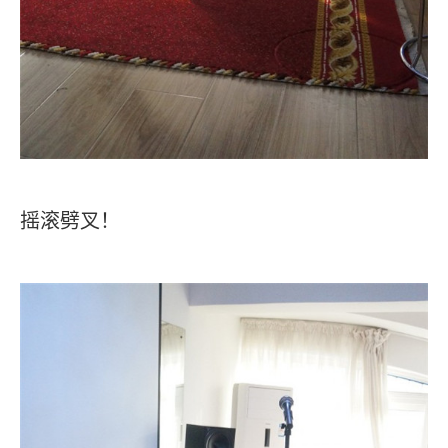
摇滚劈叉！