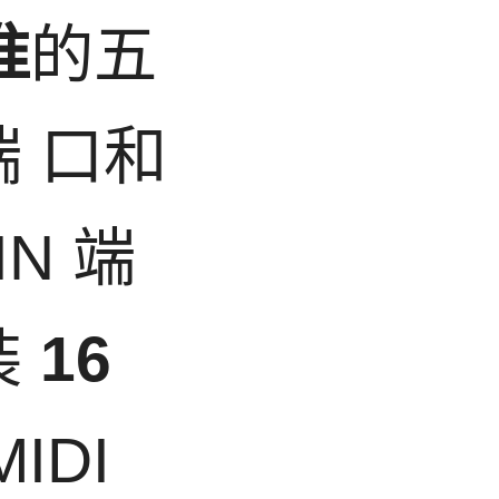
准
的五
 端 口和
IN 端
装
16
IDI