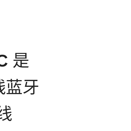
C
是
线蓝牙
线