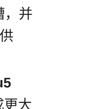
槽，并
 供
u5
成更大