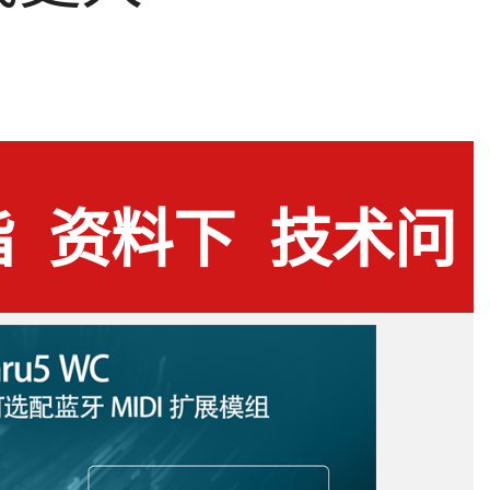
指
资料下
技术问
载
答