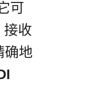
，它可
N 接收
精确地
I